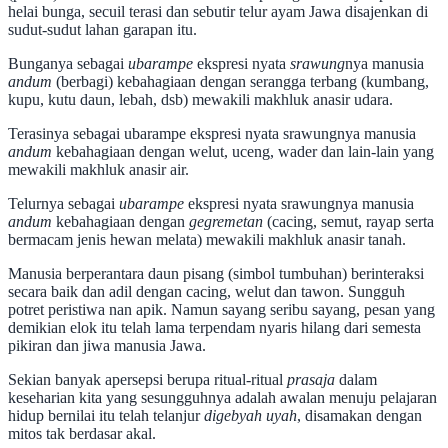
helai bunga, secuil terasi dan sebutir telur ayam Jawa disajenkan di
sudut-sudut lahan garapan itu.
Bunganya sebagai
ubarampe
ekspresi nyata
srawung
nya manusia
andum
(berbagi) kebahagiaan dengan serangga terbang (kumbang,
kupu, kutu daun, lebah, dsb) mewakili makhluk anasir udara.
Terasinya sebagai ubarampe ekspresi nyata srawungnya manusia
andum
kebahagiaan dengan welut, uceng, wader dan lain-lain yang
mewakili makhluk anasir air.
Telurnya sebagai
ubarampe
ekspresi nyata srawungnya manusia
andum
kebahagiaan dengan
gegremetan
(cacing, semut, rayap serta
bermacam jenis hewan melata) mewakili makhluk anasir tanah.
Manusia berperantara daun pisang (simbol tumbuhan) berinteraksi
secara baik dan adil dengan cacing, welut dan tawon. Sungguh
potret peristiwa nan apik. Namun sayang seribu sayang, pesan yang
demikian elok itu telah lama terpendam nyaris hilang dari semesta
pikiran dan jiwa manusia Jawa.
Sekian banyak apersepsi berupa ritual-ritual
prasaja
dalam
keseharian kita yang sesungguhnya adalah awalan menuju pelajaran
hidup bernilai itu telah telanjur
digebyah uyah
, disamakan dengan
mitos tak berdasar akal.