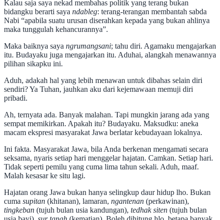
Kalau saja saya nekad membahas politik yang terang bukan
bidangku berarti saya
ndableg
: terang-terangan membantah sabda
Nabi “apabila suatu urusan diserahkan kepada yang bukan ahlinya
maka tunggulah kehancurannya”.
Maka baiknya saya
ngrumangsani
; tahu diri. Agamaku mengajarkan
itu. Budayaku juga mengajarkan itu. Aduhai, alangkah menawannya
pilihan sikapku ini.
Aduh, adakah hal yang lebih menawan untuk dibahas selain diri
sendiri? Ya Tuhan, jauhkan aku dari kejemawaan memuji diri
pribadi.
Ah, ternyata ada. Banyak malahan. Tapi mungkin jarang ada yang
sempat memikirkan. Apakah itu? Budayaku. Maksudku: aneka
macam ekspresi masyarakat Jawa berlatar kebudayaan lokalnya.
Ini fakta. Masyarakat Jawa, bila Anda berkenan mengamati secara
seksama, nyaris setiap hari menggelar hajatan. Camkan. Setiap hari.
Tidak seperti pemilu yang cuma lima tahun sekali. Aduh, maaf.
Malah kesasar ke situ lagi.
Hajatan orang Jawa bukan hanya selingkup daur hidup lho. Bukan
cuma
supitan
(khitanan), lamaran,
ngantenan
(perkawinan),
tingkeban
(tujuh bulan usia kandungan),
tedhak siten
(tujuh bulan
usia bayi),
sur tanah
(kematian). Boleh dihitung hlo, betapa banyak