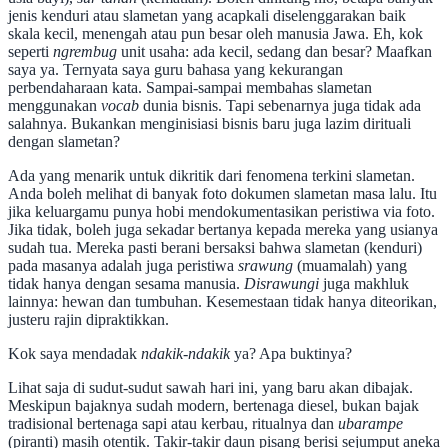
jenis kenduri atau slametan yang acapkali diselenggarakan baik
skala kecil, menengah atau pun besar oleh manusia Jawa. Eh, kok
seperti
ngrembug
unit usaha: ada kecil, sedang dan besar? Maafkan
saya ya. Ternyata saya guru bahasa yang kekurangan
perbendaharaan kata. Sampai-sampai membahas slametan
menggunakan
vocab
dunia bisnis. Tapi sebenarnya juga tidak ada
salahnya. Bukankan menginisiasi bisnis baru juga lazim dirituali
dengan slametan?
Ada yang menarik untuk dikritik dari fenomena terkini slametan.
Anda boleh melihat di banyak foto dokumen slametan masa lalu. Itu
jika keluargamu punya hobi mendokumentasikan peristiwa via foto.
Jika tidak, boleh juga sekadar bertanya kepada mereka yang usianya
sudah tua. Mereka pasti berani bersaksi bahwa slametan (kenduri)
pada masanya adalah juga peristiwa
srawung
(muamalah) yang
tidak hanya dengan sesama manusia.
Disrawungi
juga makhluk
lainnya: hewan dan tumbuhan. Kesemestaan tidak hanya diteorikan,
justeru rajin dipraktikkan.
Kok saya mendadak
ndakik-ndakik
ya? Apa buktinya?
Lihat saja di sudut-sudut sawah hari ini, yang baru akan dibajak.
Meskipun bajaknya sudah modern, bertenaga diesel, bukan bajak
tradisional bertenaga sapi atau kerbau, ritualnya dan
ubarampe
(piranti) masih otentik. Takir-takir daun pisang berisi sejumput aneka