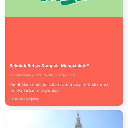
Sekolah Bebas Sampah, Mungkinkah?
SMP UNGGULAN AISYIYAH BANTUL
28 Mei 2025
Pendidikan menjadi salah satu upaya terbaik untuk
menyadarkan masyarakat
Baca selengkapnya...