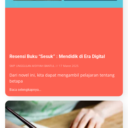
Resensi Buku “Sesuk” : Mendidik di Era Digital
SMP UNGGULAN AISYIYAH BANTUL
17 Maret 2025
Dari novel ini, kita dapat mengambil pelajaran tentang
betapa
Baca selengkapnya...