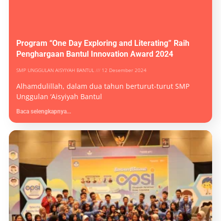
Program “One Day Exploring and Literating” Raih
Penghargaan Bantul Innovation Award 2024
SMP UNGGULAN AISYIYAH BANTUL
12 Desember 2024
Alhamdulillah, dalam dua tahun berturut-turut SMP
Unggulan ‘Aisyiyah Bantul
Baca selengkapnya...