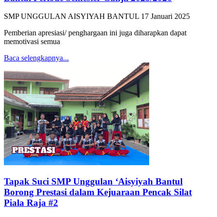
SMP UNGGULAN AISYIYAH BANTUL
17 Januari 2025
Pemberian apresiasi/ penghargaan ini juga diharapkan dapat
memotivasi semua
Baca selengkapnya...
Tapak Suci SMP Unggulan ‘Aisyiyah Bantul
Borong Prestasi dalam Kejuaraan Pencak Silat
Piala Raja #2