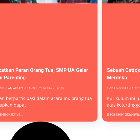
katkan Peran Orang Tua, SMP UA Gelar
Sebuah Cat(c)
an Parenting
Merdeka
GGULAN AISYIYAH BANTUL
14 Maret 2025
SMP UNGGULAN AISYI
n berpartisipasi dalam acara ini, orang tua
Kurikulum ini j
rapkan dapat
atas ketertingg
elengkapnya...
Baca selengkapnya..