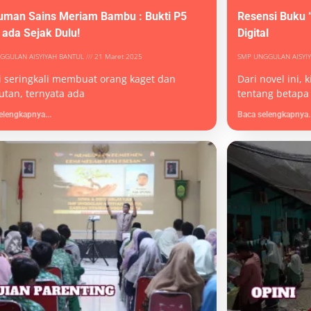
uman Sains Meriam Bambu : Bukti P5
Resensi Buku “
 ada Sejak Dulu!
Digital
GGULAN AISYIYAH BANTUL
21 Maret 2025
SMP UNGGULAN AISYI
 seringkali membuat orang kaget dan
Dari novel ini,
utan, ternyata ada
tentang betapa
elengkapnya...
Baca selengkapnya..