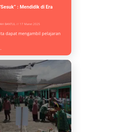
Sesuk” : Mendidik di Era
YAH BANTUL
17 Maret 2025
 kita dapat mengambil pelajaran
.