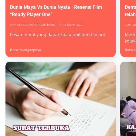
Dunia Maya Vs Dunia Nyata : Resensi Film
Dent
“Ready Player One”
telah
SMP UNGGULAN AISYIYAH BANTUL
28 Maret 2025
SMP UN
Pesan moral yang dapat kita ambil dari film ini
Meski
ketak
Baca selengkapnya...
Baca s