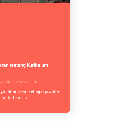
atan tentang Kurikulum
YAH BANTUL
12 Maret 2025
uga dihadirkan sebagai jawaban
alan Indonesia
.