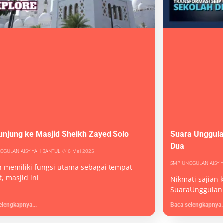
unjung ke Masjid Sheikh Zayed Solo
Suara Unggula
Dua
GGULAN AISYIYAH BANTUL
6 Mei 2025
SMP UNGGULAN AISYI
n memiliki fungsi utama sebagai tempat
t, masjid ini
Nikmati sajian 
SuaraUnggulan 
elengkapnya...
Baca selengkapnya..