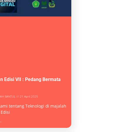
n Edisi VII : Pedang Bermata
YAH BANTUL
21 April 2025
kami tentang Teknologi di majalah
Edisi
.