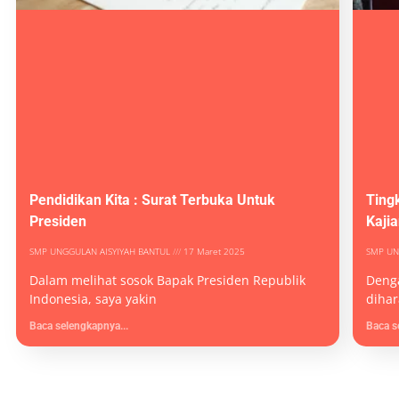
Pendidikan Kita : Surat Terbuka Untuk
Ting
Presiden
Kaji
SMP UNGGULAN AISYIYAH BANTUL
17 Maret 2025
SMP UN
Dalam melihat sosok Bapak Presiden Republik
Denga
Indonesia, saya yakin
diha
Baca selengkapnya...
Baca s