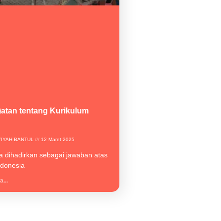
atan tentang Kurikulum
YIYAH BANTUL
12 Maret 2025
ga dihadirkan sebagai jawaban atas
ndonesia
...