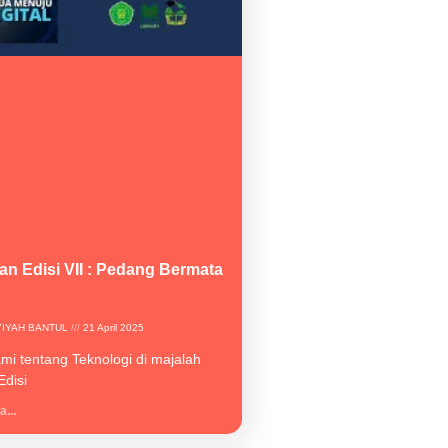
n Edisi VII : Pedang Bermata
YIYAH BANTUL
21 April 2025
ami tentang Teknologi di majalah
disi
...