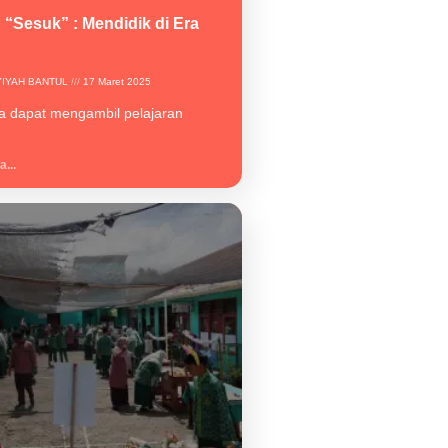
“Sesuk” : Mendidik di Era
YIYAH BANTUL
17 Maret 2025
kita dapat mengambil pelajaran
...