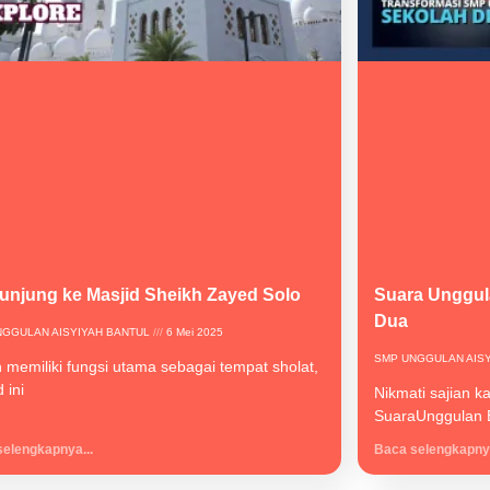
unjung ke Masjid Sheikh Zayed Solo
Suara Unggula
Dua
NGGULAN AISYIYAH BANTUL
6 Mei 2025
SMP UNGGULAN AIS
n memiliki fungsi utama sebagai tempat sholat,
 ini
Nikmati sajian k
SuaraUnggulan E
elengkapnya...
Baca selengkapnya