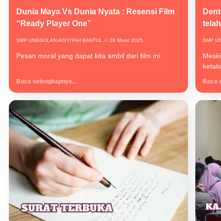
Dunia Maya Vs Dunia Nyata : Resensi Film
Dent
“Ready Player One”
tela
SMP UNGGULAN AISYIYAH BANTUL
28 Maret 2025
SMP U
Pesan moral yang dapat kita ambil dari film ini
Meski
ketak
Baca selengkapnya...
Baca s