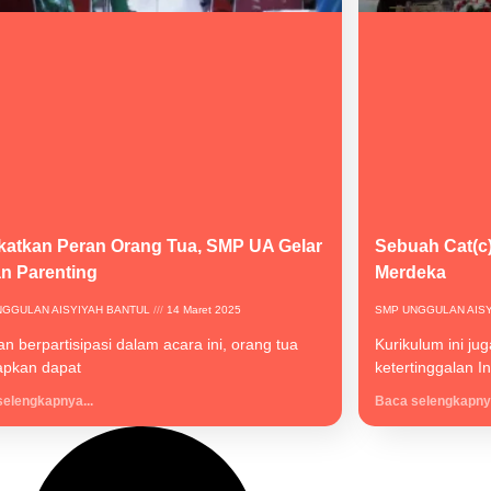
katkan Peran Orang Tua, SMP UA Gelar
Sebuah Cat(c)
an Parenting
Merdeka
NGGULAN AISYIYAH BANTUL
14 Maret 2025
SMP UNGGULAN AIS
n berpartisipasi dalam acara ini, orang tua
Kurikulum ini ju
apkan dapat
ketertinggalan I
elengkapnya...
Baca selengkapnya