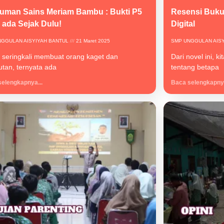
uman Sains Meriam Bambu : Bukti P5
Resensi Buku 
h ada Sejak Dulu!
Digital
NGGULAN AISYIYAH BANTUL
21 Maret 2025
SMP UNGGULAN AIS
 seringkali membuat orang kaget dan
Dari novel ini, 
utan, ternyata ada
tentang betapa
elengkapnya...
Baca selengkapnya