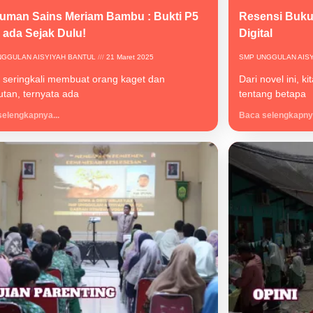
uman Sains Meriam Bambu : Bukti P5
Resensi Buku 
h ada Sejak Dulu!
Digital
NGGULAN AISYIYAH BANTUL
21 Maret 2025
SMP UNGGULAN AIS
 seringkali membuat orang kaget dan
Dari novel ini, 
utan, ternyata ada
tentang betapa
elengkapnya...
Baca selengkapnya