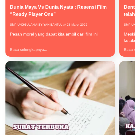
Dunia Maya Vs Dunia Nyata : Resensi Film
Dent
“Ready Player One”
tela
SMP UNGGULAN AISYIYAH BANTUL
28 Maret 2025
SMP U
Pesan moral yang dapat kita ambil dari film ini
Meski
ketak
Baca selengkapnya...
Baca s