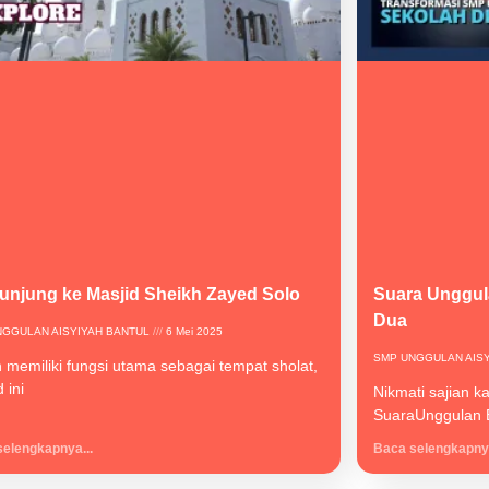
unjung ke Masjid Sheikh Zayed Solo
Suara Unggula
Dua
NGGULAN AISYIYAH BANTUL
6 Mei 2025
SMP UNGGULAN AIS
n memiliki fungsi utama sebagai tempat sholat,
 ini
Nikmati sajian k
SuaraUnggulan E
elengkapnya...
Baca selengkapnya