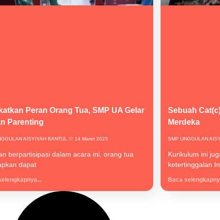
katkan Peran Orang Tua, SMP UA Gelar
Sebuah Cat(c)
an Parenting
Merdeka
NGGULAN AISYIYAH BANTUL
14 Maret 2025
SMP UNGGULAN AIS
n berpartisipasi dalam acara ini, orang tua
Kurikulum ini ju
apkan dapat
ketertinggalan I
elengkapnya...
Baca selengkapnya