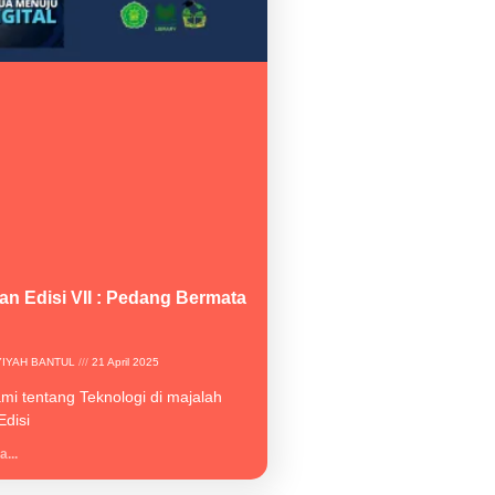
n Edisi VII : Pedang Bermata
YIYAH BANTUL
21 April 2025
ami tentang Teknologi di majalah
disi
...