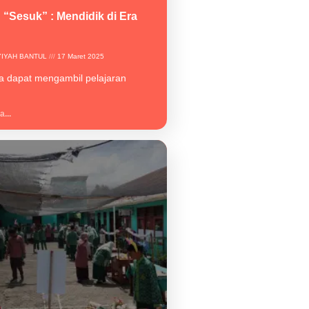
“Sesuk” : Mendidik di Era
YIYAH BANTUL
17 Maret 2025
kita dapat mengambil pelajaran
...