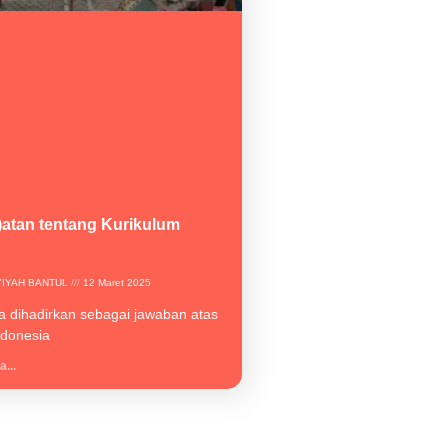
atan tentang Kurikulum
YIYAH BANTUL
12 Maret 2025
ga dihadirkan sebagai jawaban atas
ndonesia
...