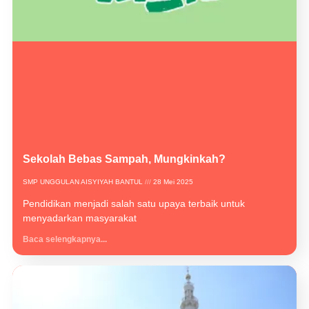
Sekolah Bebas Sampah, Mungkinkah?
SMP UNGGULAN AISYIYAH BANTUL
28 Mei 2025
Pendidikan menjadi salah satu upaya terbaik untuk
menyadarkan masyarakat
Baca selengkapnya...