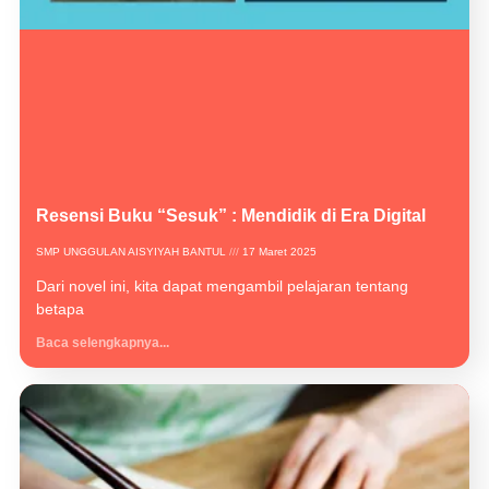
Resensi Buku “Sesuk” : Mendidik di Era Digital
SMP UNGGULAN AISYIYAH BANTUL
17 Maret 2025
Dari novel ini, kita dapat mengambil pelajaran tentang
betapa
Baca selengkapnya...